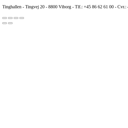
kylling/bacon
antal
Tinghallen - Tingvej 20 - 8800 Viborg - Tlf.: +45 86 62 61 00 - Cvr.